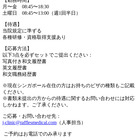
【勤務時間】
月〜金 08:45〜18:30
土曜日 08:45〜13:00（週1回半日）
【待遇】
当院規定に準ずる
各種研修・資格取得支援あり
【応募方法】
以下3点を必ずセットでご提出ください：
写真付き和文履歴書
英文履歴書
和文職務経歴書
※現在シンガポール在住の方はお持ちのビザの種類もご記載
ください。
※書類未提出の方からの待遇に関するお問い合わせには対応
しかねます。ご了承ください。
ご応募・お問い合わせ先：
j-clinic@rafflesmedical.com
（人事担当）
ご予約はお電話でのみ承ります