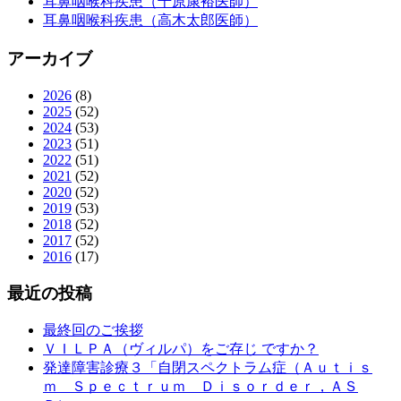
耳鼻咽喉科疾患（千原康裕医師）
耳鼻咽喉科疾患（高木太郎医師）
アーカイブ
2026
(8)
2025
(52)
2024
(53)
2023
(51)
2022
(51)
2021
(52)
2020
(52)
2019
(53)
2018
(52)
2017
(52)
2016
(17)
最近の投稿
最終回のご挨拶
ＶＩＬＰＡ（ヴィルパ）をご存じ ですか？
発達障害診療３「自閉スペクトラム症（Ａｕｔｉｓ
ｍ Ｓｐｅｃｔｒｕｍ Ｄｉｓｏｒｄｅｒ，ＡＳ