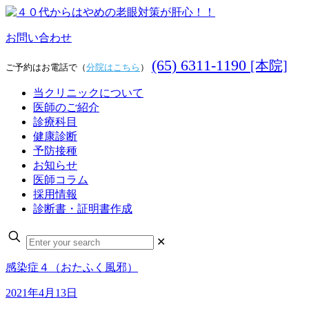
お問い合わせ
(65) 6311-1190
[本院]
ご予約はお電話で（
分院はこちら
）
当クリニックについて
医師のご紹介
診療科目
健康診断
予防接種
お知らせ
医師コラム
採用情報
診断書・証明書作成
✕
感染症４（おたふく風邪）
2021年4月13日