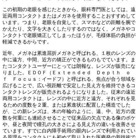
この初期の老眼を感じたときから、眼科専門医としては、遠
近両用コンタクトまたはメガネを使用することおすすめして
います。つまり、老眼を自覚して、スマホなどの距離を腕で
かえたり、文字を大きくしたりするのではなく、メガネやコ
ンタクトで老眼矯正してしまったほうが、毛様体筋の負担が
軽減できるからです。
近年、メガネは累進屈折メガネと呼ばれる、１枚のレンズの
中に遠方、中間、近方の矯正ができるものもでています。ま
たコンタクトユーザーにとっては朗報な、レンズが販売にな
りました。ＥＤＯＦ（Ｅｘｔｅｎｄｅｄ Ｄｅｐｔｈ ｏ
ｆ Ｆｏｃｕｓ：イードフ）と呼ばれる、焦点が合う領域を
広げることで、広い視距離で安定した見え方を維持できるコ
ンタクトレンズが販売されるようになりました。従来の遠近
両用コンタクトは、レンズの中に近方と遠方、それぞれを見
るための度数を２重、または累進状に配置した構造でした
が、この新レンズは、木の年輪のように、遠、中、近方の度
数を何重にも連続させることで従来品の欠点である像のボケ
や、昼と夜間で瞳孔の大きさによる見え方の違いを改善させ
ています。すでに白内障手術用の眼内レンズで利用されてい
る原理をコンタクトにも初めて取り入れた医療発の新技術で