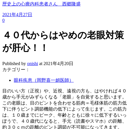
歴史上の心療内科患者さん 西郷隆盛
2021年4月27日
0
４０代からはやめの老眼対策
が肝心！！
Published by
onishi
at
2021年4月20日
カテゴリー：
眼科疾患（岡野喜一朗医師）
目のいい方（正視）や、近視、遠視の方も、はやければ４０
歳から手元がみずらくなる「老眼」を自覚すると思います。
この老眼は、目のピントを合わせる筋肉＝毛様体筋の筋力低
下に伴うピント調節機能の低下によって生じます。この筋力
は、１０歳までにピーク、年齢とともに徐々に低下するいっ
ぽうで、４０歳代になると、手元（読書やスマホ）の距離、
約３０ｃｍの距離のピント調節が不可能になってきます。