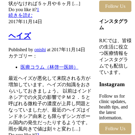
状がなければ５ヶ月や６ヶ月
[…]
Follow Us
Do you like it?
1
続きを読む
インスタグラ
2017年11月14日
ム
ヘイズ
RJCでは、皆様
の生活に役立
Published by
onishi
at
2017年11月14日
つ医療情報を
カテゴリー：
インスタグラ
ムでも配信し
医療コラム（林啓一医師）
ています。
最近ヘイズが悪化して来院される方が
Instagram
増加しています。ヘイズの知識をおさ
らいしておきましょう。 以前はインド
Follow us for
ネシアでの火災の影響でＰＭ２．５と
clinic updates,
呼ばれる微粒子の濃度が上昇し問題と
health tips, and
なっていましたが、最近のヘイズはイ
the latest
ンドネシア由来とも限らずシンガポー
information.
ル国内の発生だったりするようです。
Follow Us
雨か風向きで値は刻々と変わ
[…]
Do you like it?
3