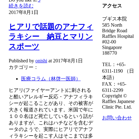
続きを読む
アクセス
2017年8月1日
ブギス本院
585 North
ヒアリで話題のアナフィ
Bridge Road
ラキシー 納豆とマリン
Raffles Hospital
#02-00
スポーツ
Singapore
188770
Published by
onishi
at
2017年8月1日
TEL：+65-
カテゴリー：
6311-1190 （日
本語）
医療コラム（林啓一医師）
FAX：+65-
ヒアリ(ファイヤーアント)に刺される
6311-2299
Copyright ©
と酷いアレルギー反応・アナフィラキ
Raffles Japanese
シーが起こることがあり、その被害が
Clinic Pte. Ltd.
大きく報道されています。米国で年に
１００名ほど死亡しているという話が
お問い合わせ
ありますが、これはハチなどを含むデ
ータのようで、実際にヒアリでアナフ
ィラキシーを起こす人はそこまでは多