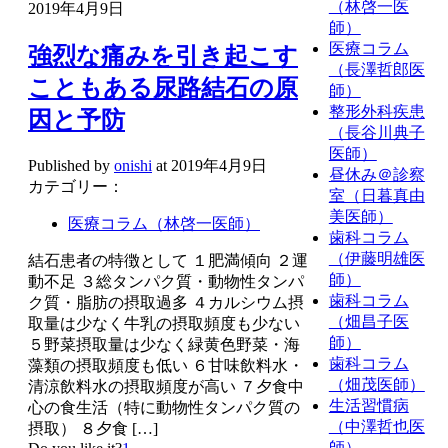
（林啓一医
2019年4月9日
師）
医療コラム
強烈な痛みを引き起こす
（長澤哲郎医
こともある尿路結石の原
師）
整形外科疾患
因と予防
（長谷川典子
医師）
Published by
onishi
at
2019年4月9日
昼休み＠診察
カテゴリー：
室（日暮真由
美医師）
医療コラム（林啓一医師）
歯科コラム
（伊藤明雄医
結石患者の特徴として １肥満傾向 ２運
師）
動不足 ３総タンパク質・動物性タンパ
歯科コラム
ク質・脂肪の摂取過多 ４カルシウム摂
（畑昌子医
取量は少なく牛乳の摂取頻度も少ない
師）
５野菜摂取量は少なく緑黄色野菜・海
歯科コラム
藻類の摂取頻度も低い ６甘味飲料水・
（畑茂医師）
清涼飲料水の摂取頻度が高い ７夕食中
生活習慣病
心の食生活（特に動物性タンパク質の
（中澤哲也医
摂取） ８夕食
[…]
師）