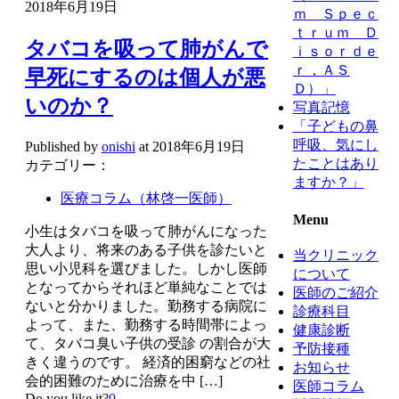
2018年6月19日
ｍ Ｓｐｅｃ
ｔｒｕｍ Ｄ
タバコを吸って肺がんで
ｉｓｏｒｄｅ
ｒ，ＡＳ
早死にするのは個人が悪
Ｄ）」
いのか？
写真記憶
「子どもの鼻
呼吸、気にし
Published by
onishi
at
2018年6月19日
たことはあり
カテゴリー：
ますか？」
医療コラム（林啓一医師）
Menu
小生はタバコを吸って肺がんになった
大人より、将来のある子供を診たいと
当クリニック
思い小児科を選びました。しかし医師
について
となってからそれほど単純なことでは
医師のご紹介
ないと分かりました。勤務する病院に
診療科目
よって、また、勤務する時間帯によっ
健康診断
て、タバコ臭い子供の受診 の割合が大
予防接種
きく違うのです。 経済的困窮などの社
お知らせ
会的困難のために治療を中
[…]
医師コラム
Do you like it?
0