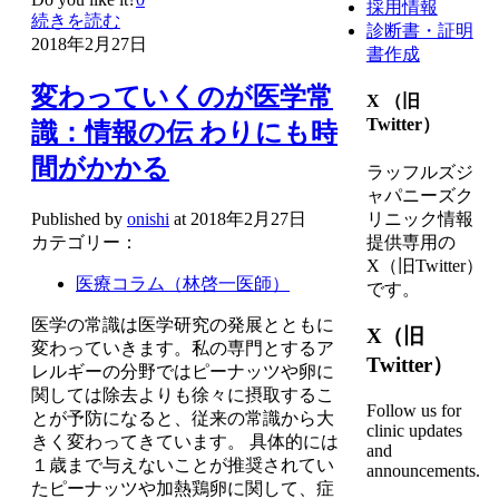
採用情報
続きを読む
診断書・証明
2018年2月27日
書作成
変わっていくのが医学常
X （旧
Twitter）
識：情報の伝 わりにも時
間がかかる
ラッフルズジ
ャパニーズク
リニック情報
Published by
onishi
at
2018年2月27日
提供専用の
カテゴリー：
X（旧Twitter）
医療コラム（林啓一医師）
です。
医学の常識は医学研究の発展とともに
X（旧
変わっていきます。私の専門とするア
Twitter）
レルギーの分野ではピーナッツや卵に
関しては除去よりも徐々に摂取するこ
Follow us for
とが予防になると、従来の常識から大
clinic updates
きく変わってきています。 具体的には
and
１歳まで与えないことが推奨されてい
announcements.
たピーナッツや加熱鶏卵に関して、症