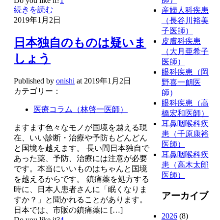
Do you like it?
1
続きを読む
産婦人科疾患
2019年1月2日
（長谷川裕美
子医師）
日本独自のものは疑いま
皮膚科疾患
（大月亜希子
しょう
医師）
眼科疾患（岡
Published by
onishi
at
2019年1月2日
野喜一朗医
カテゴリー：
師）
眼科疾患（高
医療コラム（林啓一医師）
橋宏和医師）
耳鼻咽喉科疾
ますます色々なモノが国境を越える現
患（千原康裕
在、いい診断・治療や予防もどんどん
医師）
と国境を越えます。 長い間日本独自で
耳鼻咽喉科疾
あった薬、予防、治療には注意が必要
患（高木太郎
です。本当にいいものはちゃんと国境
医師）
を越えるからです。 鎮痛薬を処方する
時に、日本人患者さんに「眠くなりま
アーカイブ
すか？」と聞かれることがあります。
日本では、市販の鎮痛薬に
[…]
2026
(8)
Do you like it?
4