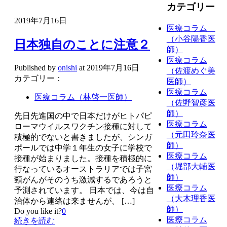
カテゴリー
2019年7月16日
医療コラム
（小谷陽香医
日本独自のことに注意２
師）
医療コラム
Published by
onishi
at
2019年7月16日
（佐渡めぐ美
カテゴリー：
医師）
医療コラム
医療コラム（林啓一医師）
（佐野智彦医
師）
先日先進国の中で日本だけがヒトパピ
医療コラム
ローマウイルスワクチン接種に対して
（元田玲奈医
積極的でないと書きましたが、シンガ
師）
ポールでは中学１年生の女子に学校で
医療コラム
接種が始まりました。接種を積極的に
（堀部大輔医
行なっているオーストラリアでは子宮
師）
頸がんがそのうち激減するであろうと
医療コラム
予測されています。 日本では、今は自
（大木理香医
治体から連絡は来ませんが、
[…]
師）
Do you like it?
0
医療コラム
続きを読む