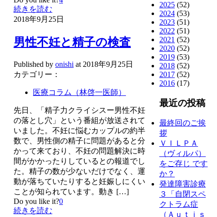
2025
(52)
続きを読む
2024
(53)
2018年9月25日
2023
(51)
2022
(51)
2021
(52)
男性不妊と精子の検査
2020
(52)
2019
(53)
Published by
onishi
at
2018年9月25日
2018
(52)
2017
(52)
カテゴリー：
2016
(17)
医療コラム（林啓一医師）
最近の投稿
先日、「精子力クライシスー男性不妊
の落とし穴」​という番組が放送されて
最終回のご挨
いました。不妊に悩むカップルの約半
拶
数で、男性側の精子に問題があると分
ＶＩＬＰＡ
かって来ており、不妊の問題解決に時
（ヴィルパ）
間がかかったりしているとの報道でし
をご存じ です
た。精子の数が少ないだけでなく、運
か？
動が落ちていたりすると妊娠しにくい
発達障害診療
ことが知られています。動き
[…]
３「自閉スペ
Do you like it?
0
クトラム症
続きを読む
（Ａｕｔｉｓ